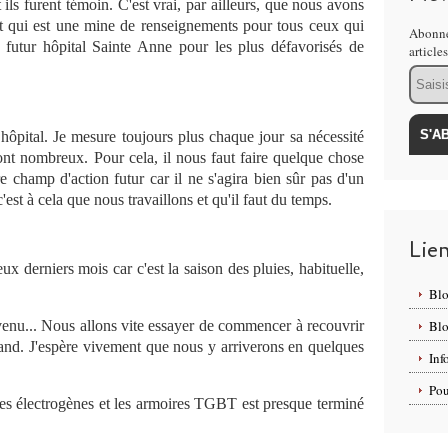
 ils furent témoin. C'est vrai, par ailleurs, que nous avons
it qui est une mine de renseignements pour tous ceux qui
Abonne
u futur hôpital Sainte Anne pour les plus défavorisés de
article
Email
ôpital. Je mesure toujours plus chaque jour sa nécessité
sont nombreux. Pour cela, il nous faut faire quelque chose
re champ d'action futur car il ne s'agira bien sûr pas d'un
est à cela que nous travaillons et qu'il faut du temps.
Lie
x derniers mois car c'est la saison des pluies, habituelle,
Bl
evenu... Nous allons vite essayer de commencer à recouvrir
Bl
 grand. J'espère vivement que nous y arriverons en quelques
Inf
Pou
pes électrogènes et les armoires TGBT est presque terminé