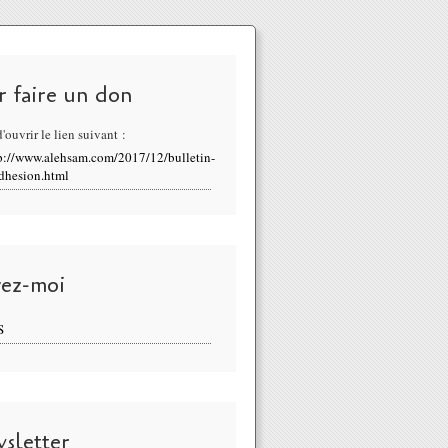
r faire un don
'ouvrir le lien suivant :
p://www.alehsam.com/2017/12/bulletin-
dhesion.html
vez-moi
S
sletter