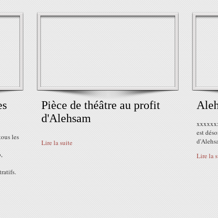
es
Pièce de théâtre au profit
Ale
d'Alehsam
xxxxxx
est dés
tous les
d'Alehs
Lire la suite
,
Lire la 
ratifs.