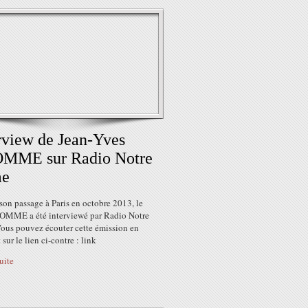
rview de Jean-Yves
MME sur Radio Notre
e
son passage à Paris en octobre 2013, le
OMME a été interviewé par Radio Notre
ous pouvez écouter cette émission en
 sur le lien ci-contre : link
suite