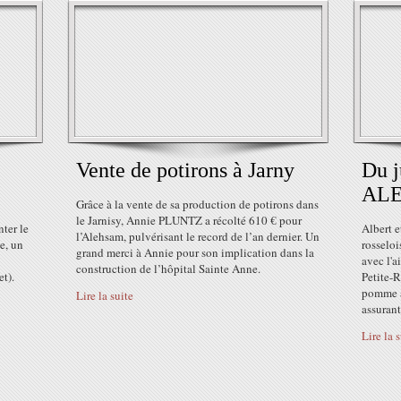
Vente de potirons à Jarny
Du j
AL
Grâce à la vente de sa production de potirons dans
le Jarnisy, Annie PLUNTZ a récolté 610 € pour
ter le
Albert e
l’Alehsam, pulvérisant le record de l’an dernier. Un
e, un
rosselo
grand merci à Annie pour son implication dans la
avec l'a
construction de l’hôpital Sainte Anne.
t).
Petite-R
pomme a 
Lire la suite
assurant.
Lire la 