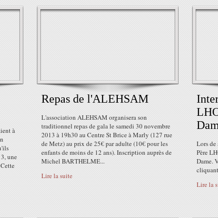
Repas de l'ALEHSAM
Inte
LHO
L'association ALEHSAM organisera son
Dam
traditionnel repas de gala le samedi 30 novembre
ient à
2013 à 19h30 au Centre St Brice à Marly (127 rue
on
de Metz) au prix de 25€ par adulte (10€ pour les
Lors de 
'ils
enfants de moins de 12 ans). Inscription auprès de
Père LH
13, une
Michel BARTHELME...
Dame. V
 Cette
cliquant
Lire la suite
Lire la 