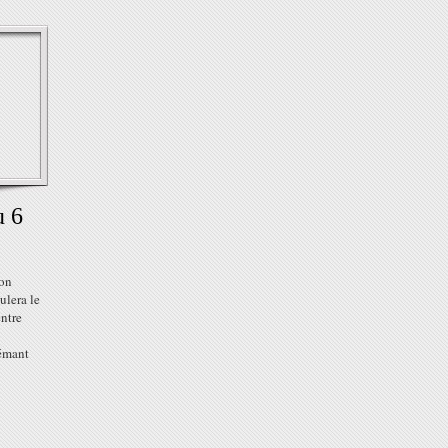
u 6
son
ulera le
ntre
rémant