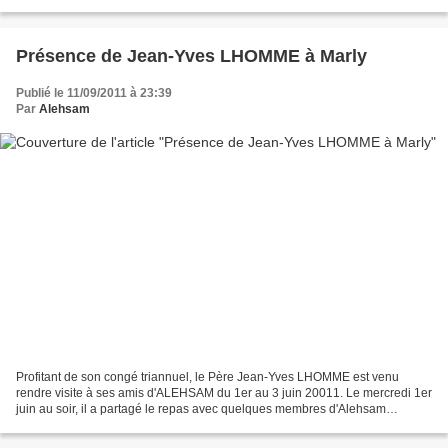
Mananjary et a donné des nouvelles quant...
Présence de Jean-Yves LHOMME à Marly
Publié le 11/09/2011 à 23:39
Par
Alehsam
Profitant de son congé triannuel, le Père Jean-Yves LHOMME est venu
rendre visite à ses amis d'ALEHSAM du 1er au 3 juin 20011. Le mercredi 1er
juin au soir, il a partagé le repas avec quelques membres d'Alehsam
habitant sur Marly et environs. Le jeudi...