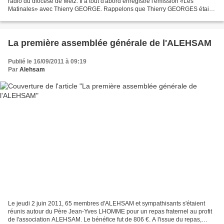
radio du diocèse de Metz. Il a tout d'abord enregistré l'émission «Les
Matinales» avec Thierry GEORGE. Rappelons que Thierry GEORGES était
venu rencontrer le Père LHOMME à Mananjary...
La première assemblée générale de l'ALEHSAM
Publié le 16/09/2011 à 09:19
Par
Alehsam
Le jeudi 2 juin 2011, 65 membres d'ALEHSAM et sympathisants s'étaient
réunis autour du Père Jean-Yves LHOMME pour un repas fraternel au profit
de l'association ALEHSAM. Le bénéfice fut de 806 €. A l'issue du repas,