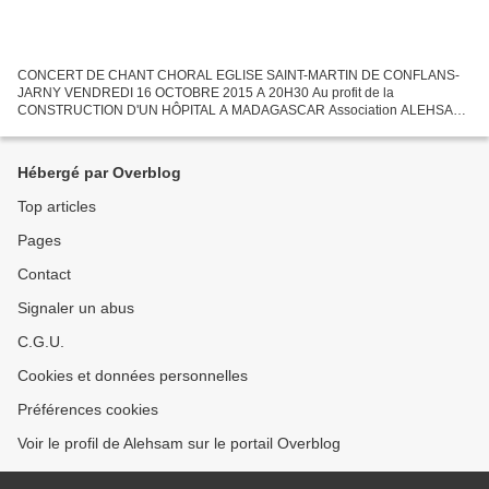
CONCERT DE CHANT CHORAL EGLISE SAINT-MARTIN DE CONFLANS-
JARNY VENDREDI 16 OCTOBRE 2015 A 20H30 Au profit de la
CONSTRUCTION D'UN HÔPITAL A MADAGASCAR Association ALEHSAM
Ensembre vocal « VOIX SI VOIX LA » de Conflans en Jarnisy Ensembre
vocal « LA P'TITE...
Hébergé par Overblog
Top articles
Pages
Contact
Signaler un abus
C.G.U.
Cookies et données personnelles
Préférences cookies
Voir le profil de Alehsam sur le portail Overblog