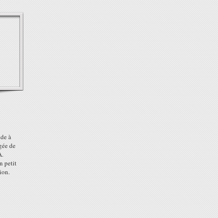
de à
gée de
A.
n petit
ion.