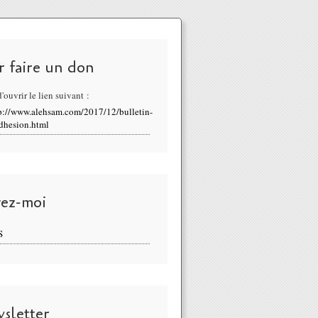
r faire un don
'ouvrir le lien suivant :
p://www.alehsam.com/2017/12/bulletin-
dhesion.html
vez-moi
S
sletter