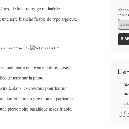
tres, de la terre rouge ou latérite.
Abonne
article
 une terre blanche friable de type argileux.
Email
s, une pierre relativement dure, grise,
Lie
llée de terre sur la photo,
Bl
 extraite dans les environs pour fournir
Bl
truction
et faire du gravillon en particulier.
Inf
ne pierre noire basaltique assez friable.
Pou