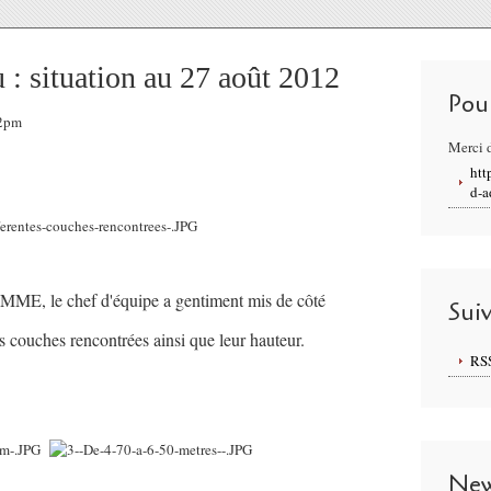
 : situation au 27 août 2012
Pou
22pm
Merci d
htt
d-a
ME, le chef d'équipe a gentiment mis de côté
Sui
es couches rencontrées ainsi que leur hauteur.
RS
New
xxxxxx