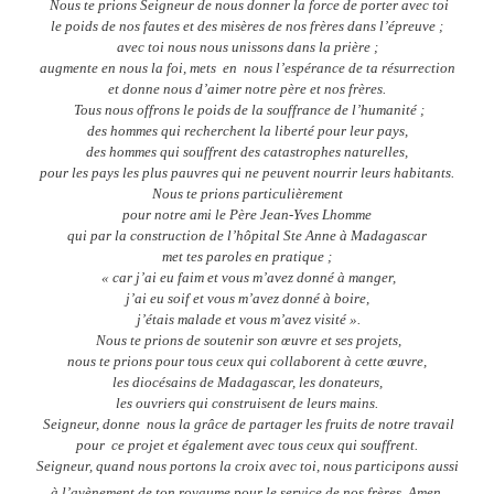
Nous te prions Seigneur de nous donner la force de porter avec toi
le poids de nos fautes et des misères de nos frères dans l’épreuve ;
avec toi nous nous unissons dans la prière ;
augmente en nous la foi, mets
en
nous l’espérance de ta résurrection
et donne nous d’aimer notre père et nos frères.
Tous nous offrons le poids de la souffrance de l’humanité ;
des hommes qui recherchent la liberté pour leur pays,
des hommes qui souffrent des catastrophes naturelles,
pour les pays les plus pauvres qui ne peuvent nourrir leurs habitants.
Nous te prions particulièrement
pour notre ami le Père Jean-Yves Lhomme
qui par la construction de l’hôpital Ste Anne à Madagascar
met tes paroles en pratique ;
« car j’ai eu faim et vous m’avez donné à manger,
j’ai eu soif et vous m’avez donné à boire,
j’étais malade et vous m’avez visité ».
Nous te prions de soutenir son œuvre et ses projets,
nous te prions pour tous ceux qui collaborent à cette œuvre,
les diocésains de Madagascar, les donateurs,
les ouvriers qui construisent de leurs mains.
Seigneur, donne
nous la grâce de partager les fruits de notre travail
pour
ce projet et également avec tous ceux qui souffrent.
Seigneur, quand nous portons la croix avec toi, nous participons aussi
à l’avènement de ton royaume pour le service de nos frères. Amen.