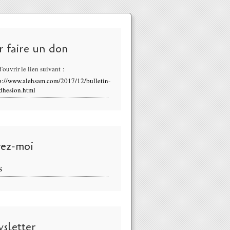
r faire un don
'ouvrir le lien suivant :
p://www.alehsam.com/2017/12/bulletin-
dhesion.html
vez-moi
S
sletter