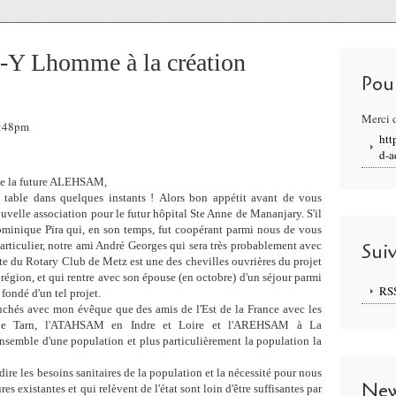
-Y Lhomme à la création
Pou
Merci d
3:48pm
htt
d-a
de la future ALEHSAM,
 table dans quelques instants ! Alors bon appétit avant de vous
uvelle association pour le futur hôpital Ste Anne de Mananjary. S'il
Dominique Pïra qui, en son temps, fut coopérant parmi nous de vous
rticulier, notre ami André Georges qui sera très probablement avec
Sui
te du Rotary Club de Metz est une des chevilles ouvrières du projet
a région, et qui rentre avec son épouse (en octobre) d'un séjour parmi
RS
 fondé d'un tel projet.
hés avec mon évêque que des amis de l'Est de la France avec les
le Tarn, l'ATAHSAM en Indre et Loire et l'AREHSAM à La
nsemble d'une population et plus particulièrement la population la
re les besoins sanitaires de la population et la nécessité pour nous
New
res existantes et qui relèvent de l'état sont loin d'être suffisantes par