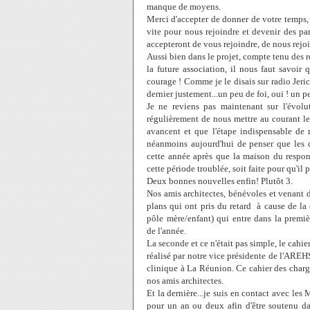
manque de moyens.
Merci d'accepter de donner de votre temps,
vite pour nous rejoindre et devenir des par
accepteront de vous rejoindre, de nous rejo
Aussi bien dans le projet, compte tenu des 
la future association, il nous faut savoir
courage ! Comme je le disais sur radio Jeric
dernier justement...un peu de foi, oui ! un 
Je ne reviens pas maintenant sur l'évolu
régulièrement de nous mettre au courant le
avancent et que l'étape indispensable de r
néanmoins aujourd'hui de penser que les 
cette année après que la maison du respon
cette période troublée, soit faite pour qu'il
Deux bonnes nouvelles enfin! Plutôt 3.
Nos amis architectes, bénévoles et venant 
plans qui ont pris du retard à cause de la 
pôle mère/enfant) qui entre dans la premiè
de l'année.
La seconde et ce n'était pas simple, le cahie
réalisé par notre vice présidente de l'AREH
clinique à La Réunion. Ce cahier des charg
nos amis architectes.
Et la dernière...je suis en contact avec les
pour un an ou deux afin d'être soutenu dan