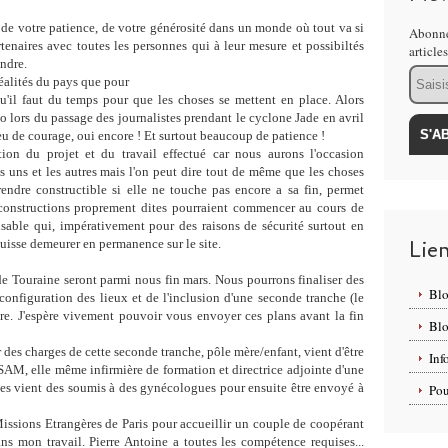
 de votre patience, de votre générosité dans un monde où tout va si
Abonne
tenaires avec toutes les personnes qui à leur mesure et possibiltés
article
indre.
Email
réalités du pays que pour
 qu'il faut du temps pour que les choses se mettent en place. Alors
o lors du passage des journalistes prendant le cyclone Jade en avril
peu de courage, oui encore ! Et surtout beaucoup de patience !
tion du projet et du travail effectué car nous aurons l'occasion
s uns et les autres mais l'on peut dire tout de même que les choses
endre constructible si elle ne touche pas encore a sa fin, permet
constructions proprement dites pourraient commencer au cours de
sable qui, impérativement pour des raisons de sécurité surtout en
Lie
 puisse demeurer en permanence sur le site.
de Touraine seront parmi nous fin mars. Nous pourrons finaliser des
Bl
configuration des lieux et de l'inclusion d'une seconde tranche (le
re. J'espère vivement pouvoir vous envoyer ces plans avant la fin
Bl
r des charges de cette seconde tranche, pôle mère/enfant, vient d'être
Inf
SAM, elle même infirmière de formation et directrice adjointe d'une
es vient des soumis à des gynécologues pour ensuite être envoyé à
Pou
 Missions Etrangères de Paris pour accueillir un couple de coopérant
s mon travail. Pierre Antoine a toutes les compétence requises...