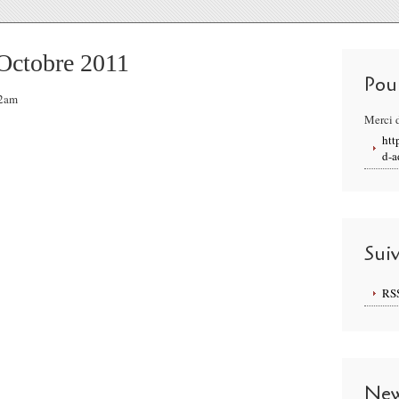
 Octobre 2011
Pou
52am
Merci d
htt
d-a
Sui
RS
New