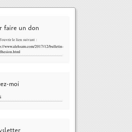
r faire un don
'ouvrir le lien suivant :
p://www.alehsam.com/2017/12/bulletin-
dhesion.html
vez-moi
S
sletter