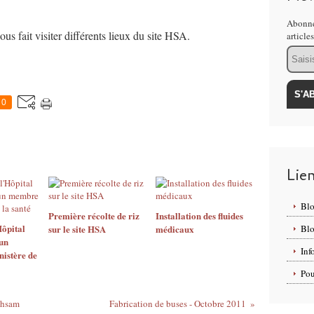
Abonne
fait visiter différents lieux du site HSA.
article
Email
0
Lie
Bl
Première récolte de riz
Installation des fluides
Hôpital
sur le site HSA
médicaux
Bl
un
Inf
istère de
Pou
ehsam
Fabrication de buses - Octobre 2011